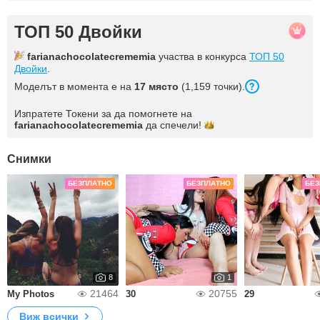
ТОП 50 Двойки
farianachocolatecrememia
участва в конкурса
ТОП 50
Двойки
.
Моделът в момента е на
17 място
(1,159 точки).
Изпратете Токени за да помогнете на
farianachocolatecrememia
да
спечели!
Снимки
БЕЗПЛАТНО
БЕЗПЛАТНО
БЕЗ
8
1
21464
20755
My Photos
30
29
Виж всички