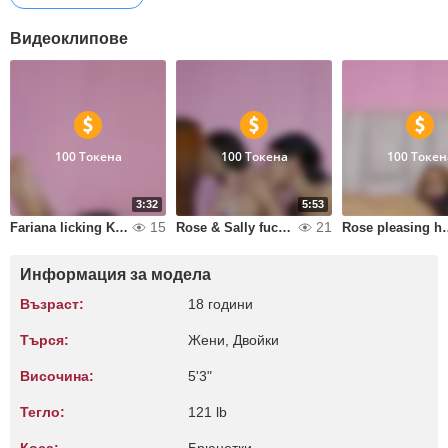
Видеоклипове
100 Токена
100 Токена
100 Токен
3:32
5:53
15
21
Fariana licking Kathy pussy while fucking her ass
Rose & Sally fuck Diamond
Rose plea
Информация за модела
Възраст:
18 години
Търся:
Жени, Двойки
Височина:
5'3"
Тегло:
121 lb