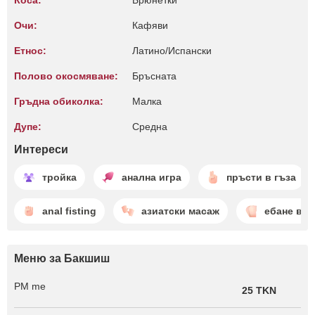
Коса:
Брюнетки
Очи:
Кафяви
Етнос:
Латино/Испански
Полово окосмяване:
Бръсната
Гръдна обиколка:
Малкa
Дупе:
Среднa
Интереси
тройка
анална игра
пръсти в гъза
anal fisting
азиатски масаж
ебане в г
Меню за Бакшиш
PM me
25 TKN