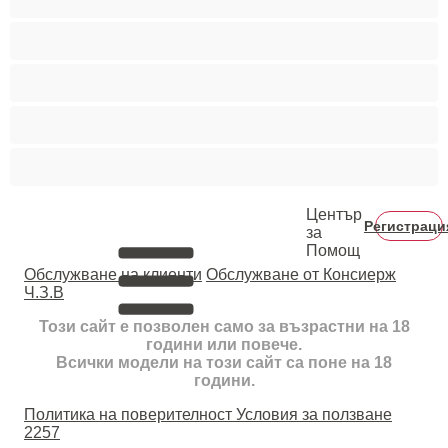
Тийнейджъри 18+
Фетиш
Цветнокожи
Червенокоси
Център
Регистраци
за
Помощ
Oбслужване на клиенти
Обслужване от Консиерж
Ч.З.В
Този сайт е позволен само за възрастни на 18
години или повече.
Всички модели на този сайт са поне на 18
години.
Политика на поверителност
Условия за ползване
2257