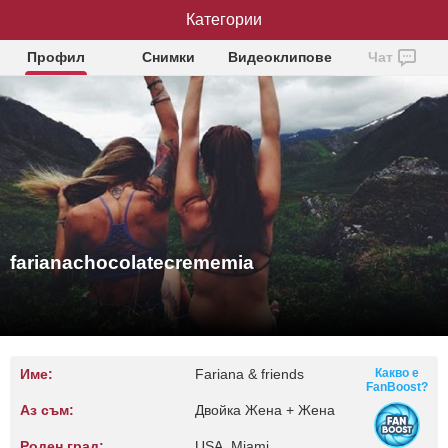
farianachocolatecrememia
Категории
Профил
Снимки
Видеоклипове
Чат
farianachocolatecrememia
Име:
Fariana & friends
Какво е
FanBoost?
Аз съм:
Двойка Жена + Жена
Роден град:
USA, Miami