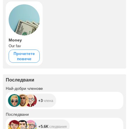
Money
Our fav
Прочетете
повече
Последвани
+3
Най-добри членове
+3
члена
+5.6K
Последвани
+5.6K
следвания